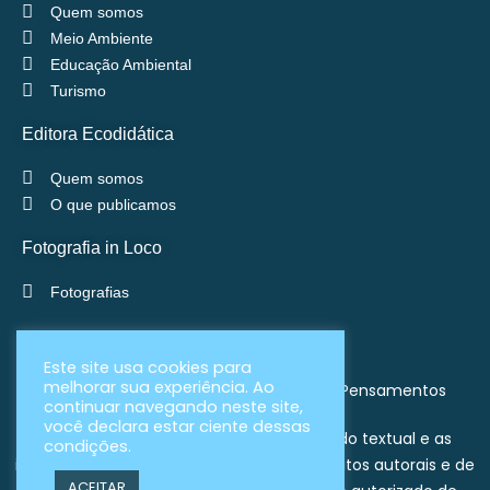
Quem somos
Meio Ambiente
Educação Ambiental
Turismo
Editora Ecodidática
Quem somos
O que publicamos
Fotografia in Loco
Fotografias
Este site usa cookies para
melhorar sua experiência. Ao
© Copyright 2008-2026 | Enseada dos Pensamentos
continuar navegando neste site,
você declara estar ciente dessas
Todos os direitos reservados. O conteúdo textual e as
condições.
imagens deste site são protegidos por direitos autorais e de
ACEITAR